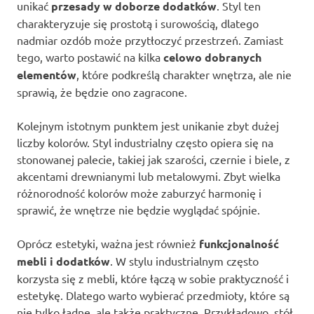
unikać
przesady w doborze dodatków
. Styl ten
charakteryzuje się prostotą i surowością, dlatego
nadmiar ozdób może przytłoczyć przestrzeń. Zamiast
tego, warto postawić na kilka
celowo dobranych
elementów
, które podkreślą charakter wnętrza, ale nie
sprawią, że będzie ono zagracone.
Kolejnym istotnym punktem jest unikanie zbyt dużej
liczby kolorów. Styl industrialny często opiera się na
stonowanej palecie, takiej jak szarości, czernie i biele, z
akcentami drewnianymi lub metalowymi. Zbyt wielka
różnorodność kolorów może zaburzyć harmonię i
sprawić, że wnętrze nie będzie wyglądać spójnie.
Oprócz estetyki, ważna jest również
funkcjonalność
mebli i dodatków
. W stylu industrialnym często
korzysta się z mebli, które łączą w sobie praktyczność i
estetykę. Dlatego warto wybierać przedmioty, które są
nie tylko ładne, ale także praktyczne. Przykładowo, stół