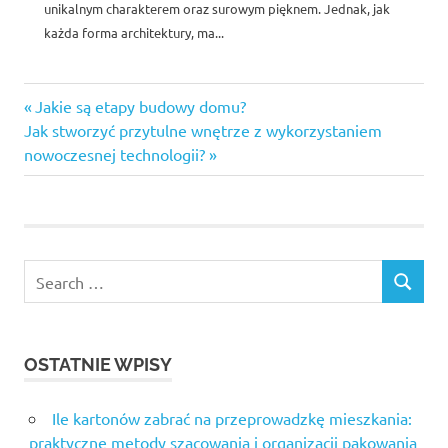
unikalnym charakterem oraz surowym pięknem. Jednak, jak
każda forma architektury, ma...
Previous
Nawigacja
Jakie są etapy budowy domu?
Next
Post:
Jak stworzyć przytulne wnętrze z wykorzystaniem
wpisu
Post:
nowoczesnej technologii?
Search
SEARCH
for:
OSTATNIE WPISY
Ile kartonów zabrać na przeprowadzkę mieszkania:
praktyczne metody szacowania i organizacji pakowania