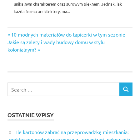
unikalnym charakterem oraz surowym pięknem. Jednak, jak
każda forma architektury, ma...
Previous
Nawigacja
10 modnych materiałów do tapicerki w tym sezonie
Next
Post:
Jakie są zalety i wady budowy domu w stylu
wpisu
Post:
kolonialnym?
Search
SEARCH
for:
OSTATNIE WPISY
Ile kartonów zabrać na przeprowadzkę mieszkania:
praktyczne metody szacowania i organizacji pakowania