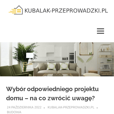
Skip
to
content
kubalak-
przeprowadzki.pl
MENU
Wybór odpowiedniego projektu
domu – na co zwrócić uwagę?
24 PAŹDZIERNIKA 2022
KUBALAK-PRZEPROWADZKI.PL
BUDOWA