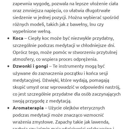
zapewnia wygodę, pozwala na lepsze ułożenie ciała
oraz zmniejsza napięcia, co ułatwia długotrwałe
siedzenie w jednej pozycji. Można wybierać spośród
różnych modeli, takich jak z bawełny, lnu czy
wypełnione wełną.
Koca
– Ciepły koc może być niezwykle przydatny,
szczególnie podczas medytacji w chłodniejsze dni.
Oprócz tego, może pomóc w stworzeniu przytulnej
atmosfery, co wspiera proces odprężenia.
Dzwonki i gongi
– Te instrumenty mogą być
używane do zaznaczenia początku i końca sesji
medytacyjnej. Dźwięki, które wydają, pomagają
skupić umysł oraz wprowadzić w odpowiedni nastrój,
co jest szczególnie przydatne dla osób zaczynających
swoją przygodę z medytacją.
Aromaterapia
– Użycie olejków eterycznych
podczas medytacji może znacząco wzmocnić
wrażenia zmysłowe. Zapachy takie jak lawenda,
szałwia czy jaśmin mają właściwości relaksacyjne i