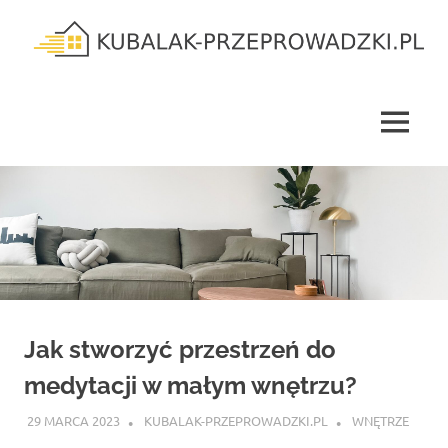
Skip
to
content
kubalak-
przeprowadzki.pl
MENU
Jak stworzyć przestrzeń do
medytacji w małym wnętrzu?
29 MARCA 2023
KUBALAK-PRZEPROWADZKI.PL
WNĘTRZE