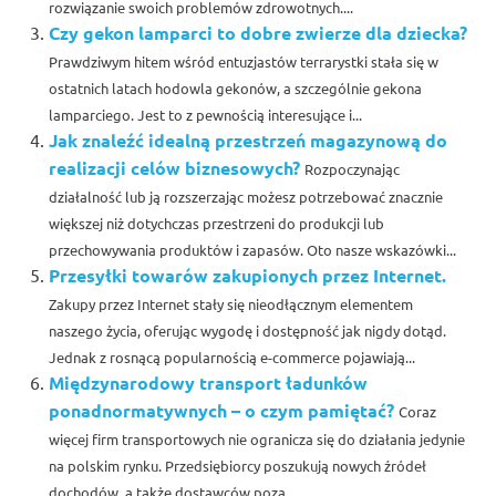
rozwiązanie swoich problemów zdrowotnych....
Czy gekon lamparci to dobre zwierze dla dziecka?
Prawdziwym hitem wśród entuzjastów terrarystki stała się w
ostatnich latach hodowla gekonów, a szczególnie gekona
lamparciego. Jest to z pewnością interesujące i...
Jak znaleźć idealną przestrzeń magazynową do
realizacji celów biznesowych?
Rozpoczynając
działalność lub ją rozszerzając możesz potrzebować znacznie
większej niż dotychczas przestrzeni do produkcji lub
przechowywania produktów i zapasów. Oto nasze wskazówki...
Przesyłki towarów zakupionych przez Internet.
Zakupy przez Internet stały się nieodłącznym elementem
naszego życia, oferując wygodę i dostępność jak nigdy dotąd.
Jednak z rosnącą popularnością e-commerce pojawiają...
Międzynarodowy transport ładunków
ponadnormatywnych – o czym pamiętać?
Coraz
więcej firm transportowych nie ogranicza się do działania jedynie
na polskim rynku. Przedsiębiorcy poszukują nowych źródeł
dochodów, a także dostawców poza...