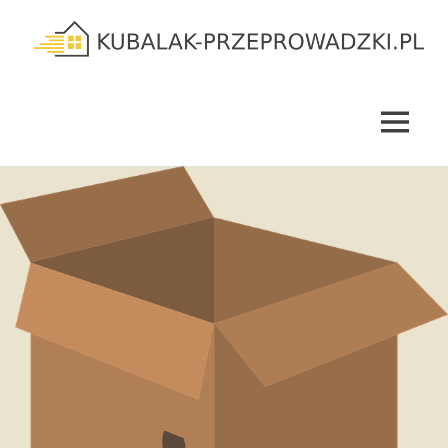
Skip
to
content
kubalak-
przeprowadzki.pl
MENU