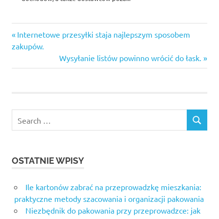
Previous
Nawigacja
Internetowe przesyłki staja najlepszym sposobem
Post:
zakupów.
wpisu
Next
Wysyłanie listów powinno wrócić do łask.
Post:
Search
SEARCH
for:
OSTATNIE WPISY
Ile kartonów zabrać na przeprowadzkę mieszkania:
praktyczne metody szacowania i organizacji pakowania
Niezbędnik do pakowania przy przeprowadzce: jak