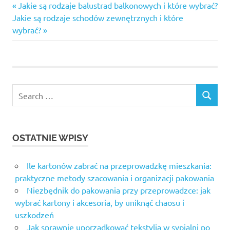
Previous
Nawigacja
Jakie są rodzaje balustrad balkonowych i które wybrać?
Next
Post:
Jakie są rodzaje schodów zewnętrznych i które
wpisu
Post:
wybrać?
Search
SEARCH
for:
OSTATNIE WPISY
Ile kartonów zabrać na przeprowadzkę mieszkania:
praktyczne metody szacowania i organizacji pakowania
Niezbędnik do pakowania przy przeprowadzce: jak
wybrać kartony i akcesoria, by uniknąć chaosu i
uszkodzeń
Jak sprawnie uporządkować tekstylia w sypialni po