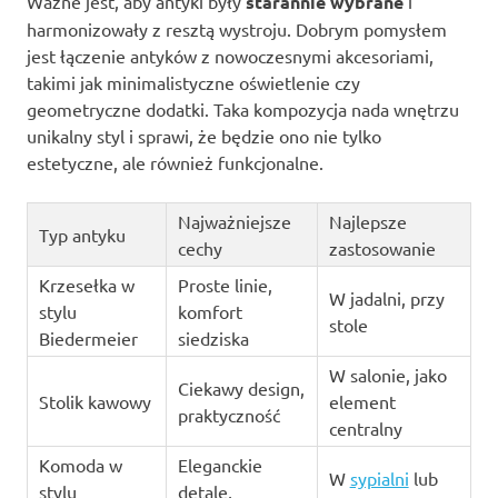
Ważne jest, aby antyki były
starannie wybrane
i
harmonizowały z resztą wystroju. Dobrym pomysłem
jest łączenie antyków z nowoczesnymi akcesoriami,
takimi jak minimalistyczne oświetlenie czy
geometryczne dodatki. Taka kompozycja nada wnętrzu
unikalny styl i sprawi, że będzie ono nie tylko
estetyczne, ale również funkcjonalne.
Najważniejsze
Najlepsze
Typ antyku
cechy
zastosowanie
Krzesełka w
Proste linie,
W jadalni, przy
stylu
komfort
stole
Biedermeier
siedziska
W salonie, jako
Ciekawy design,
Stolik kawowy
element
praktyczność
centralny
Komoda w
Eleganckie
W
sypialni
lub
stylu
detale,