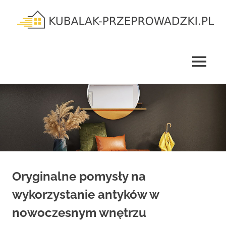
Skip
to
content
kubalak-
przeprowadzki.pl
MENU
Oryginalne pomysły na
wykorzystanie antyków w
nowoczesnym wnętrzu