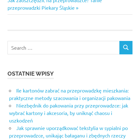
wpisu
Jak zaoszczędzić na przeprowadzce? Tanie
dąbrowa
Post:
przeprowadzki Piekary Śląskie
górnicza tanio
przeprowadzki
ruda śląska
przeprowadzki
siemianowice
Search
śląskie
SEARCH
for:
przeprowadzki
śląskie
OSTATNIE WPISY
przeprowadzki
zabrze
Ile kartonów zabrać na przeprowadzkę mieszkania:
przeprowadzki
żory
praktyczne metody szacowania i organizacji pakowania
Niezbędnik do pakowania przy przeprowadzce: jak
transport
wybrać kartony i akcesoria, by uniknąć chaosu i
hds
kalisz
uszkodzeń
Jak sprawnie uporządkować tekstylia w sypialni po
transport
przeprowadzce, unikając bałaganu i zbędnych rzeczy
przeprowadzki