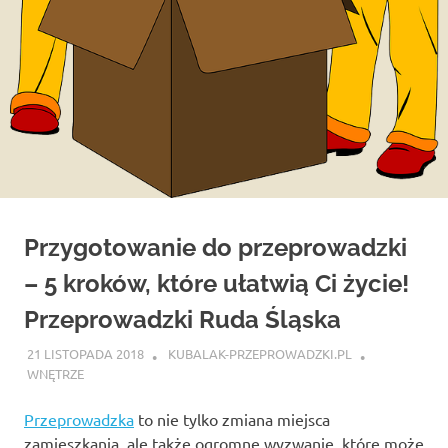
Przygotowanie do przeprowadzki
– 5 kroków, które ułatwią Ci życie!
Przeprowadzki Ruda Śląska
21 LISTOPADA 2018
KUBALAK-PRZEPROWADZKI.PL
WNĘTRZE
Przeprowadzka
to nie tylko zmiana miejsca
zamieszkania, ale także ogromne wyzwanie, które może