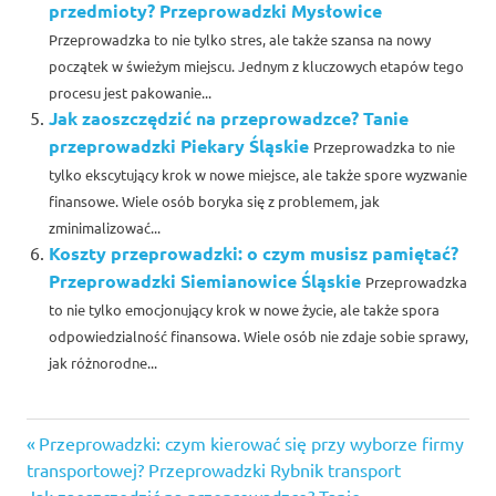
przedmioty? Przeprowadzki Mysłowice
Przeprowadzka to nie tylko stres, ale także szansa na nowy
początek w świeżym miejscu. Jednym z kluczowych etapów tego
procesu jest pakowanie...
Jak zaoszczędzić na przeprowadzce? Tanie
przeprowadzki Piekary Śląskie
Przeprowadzka to nie
tylko ekscytujący krok w nowe miejsce, ale także spore wyzwanie
finansowe. Wiele osób boryka się z problemem, jak
zminimalizować...
Koszty przeprowadzki: o czym musisz pamiętać?
Przeprowadzki Siemianowice Śląskie
Przeprowadzka
to nie tylko emocjonujący krok w nowe życie, ale także spora
odpowiedzialność finansowa. Wiele osób nie zdaje sobie sprawy,
jak różnorodne...
przeprowadzki
Previous
Nawigacja
Przeprowadzki: czym kierować się przy wyborze firmy
bytom
Post:
transportowej? Przeprowadzki Rybnik transport
przeprowadzki
Next