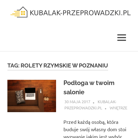
Skip
to
content
kubalak-
przeprowadzki.pl
MENU
TAG:
ROLETY RZYMSKIE W POZNANIU
Podłoga w twoim
salonie
30 MAJA 2017
KUBALAK-
PRZEPROWADZKI.PL
WNĘTRZE
Przed każdą osobą, która
buduje swój własny dom stoi
wyzwanie jakim jest wybór