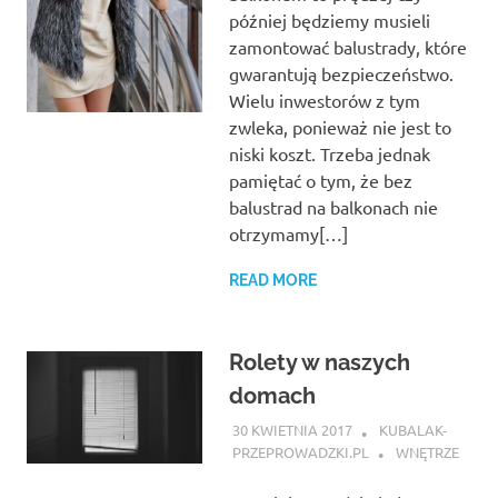
później będziemy musieli
zamontować balustrady, które
gwarantują bezpieczeństwo.
Wielu inwestorów z tym
zwleka, ponieważ nie jest to
niski koszt. Trzeba jednak
pamiętać o tym, że bez
balustrad na balkonach nie
otrzymamy[…]
READ MORE
Rolety w naszych
domach
30 KWIETNIA 2017
KUBALAK-
PRZEPROWADZKI.PL
WNĘTRZE