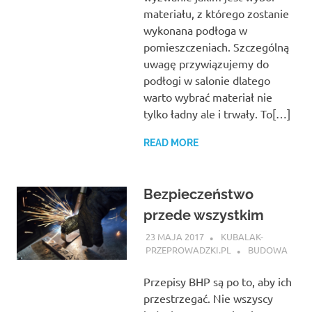
materiału, z którego zostanie
wykonana podłoga w
pomieszczeniach. Szczególną
uwagę przywiązujemy do
podłogi w salonie dlatego
warto wybrać materiał nie
tylko ładny ale i trwały. To[…]
READ MORE
Bezpieczeństwo
przede wszystkim
23 MAJA 2017
KUBALAK-
PRZEPROWADZKI.PL
BUDOWA
Przepisy BHP są po to, aby ich
przestrzegać. Nie wszyscy