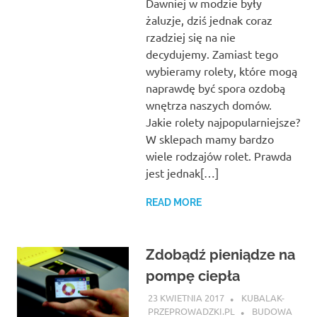
Dawniej w modzie były
żaluzje, dziś jednak coraz
rzadziej się na nie
decydujemy. Zamiast tego
wybieramy rolety, które mogą
naprawdę być spora ozdobą
wnętrza naszych domów.
Jakie rolety najpopularniejsze?
W sklepach mamy bardzo
wiele rodzajów rolet. Prawda
jest jednak[…]
READ MORE
Zdobądź pieniądze na
pompę ciepła
23 KWIETNIA 2017
KUBALAK-
PRZEPROWADZKI.PL
BUDOWA