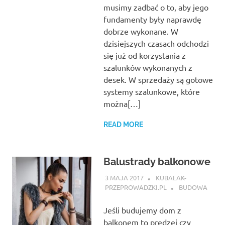
musimy zadbać o to, aby jego
fundamenty były naprawdę
dobrze wykonane. W
dzisiejszych czasach odchodzi
się już od korzystania z
szalunków wykonanych z
desek. W sprzedaży są gotowe
systemy szalunkowe, które
można[…]
READ MORE
Balustrady balkonowe
3 MAJA 2017
KUBALAK-
PRZEPROWADZKI.PL
BUDOWA
Jeśli budujemy dom z
balkonem to prędzej czy