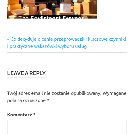
Previous
Nawigacja
Co decyduje o cenie przeprowadzki: kluczowe czynniki
Post:
i praktyczne wskazówki wyboru usług
wpisu
LEAVE A REPLY
Twój adres email nie zostanie opublikowany.
Wymagane
pola są oznaczone
*
Komentarz
*