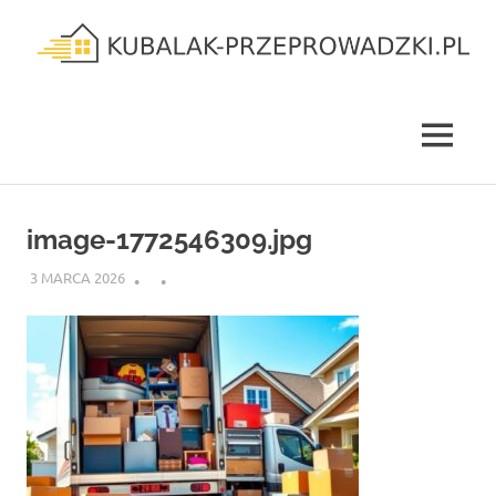
Skip
to
content
kubalak-
przeprowadzki.pl
MENU
image-1772546309.jpg
3 MARCA 2026