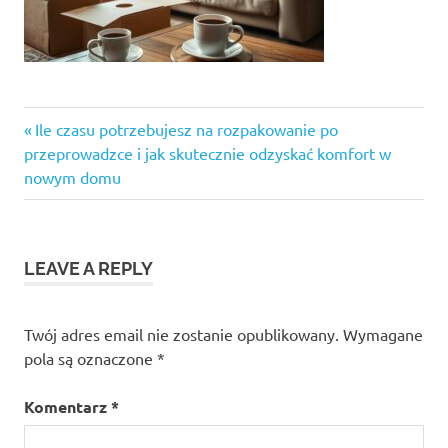
Previous
Nawigacja
Ile czasu potrzebujesz na rozpakowanie po
Post:
przeprowadzce i jak skutecznie odzyskać komfort w
wpisu
nowym domu
LEAVE A REPLY
Twój adres email nie zostanie opublikowany.
Wymagane
pola są oznaczone
*
Komentarz
*