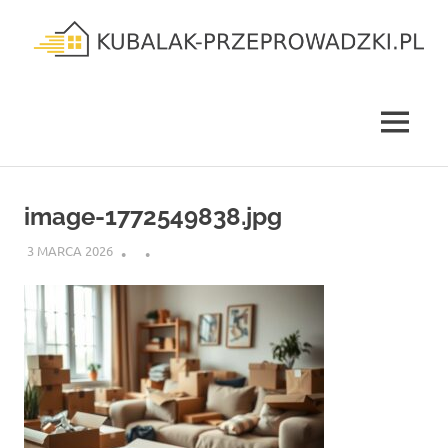
Skip
to
content
kubalak-
przeprowadzki.pl
MENU
image-1772549838.jpg
3 MARCA 2026