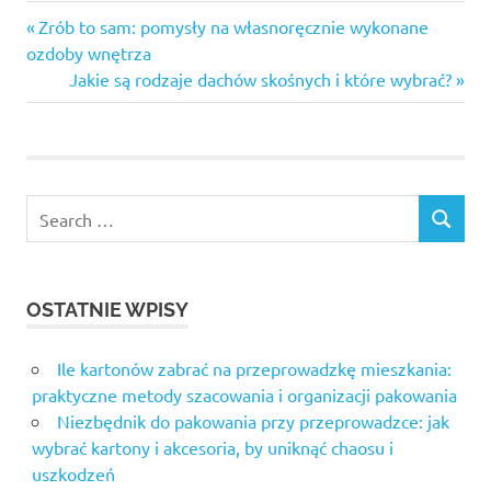
Previous
Nawigacja
Zrób to sam: pomysły na własnoręcznie wykonane
Post:
ozdoby wnętrza
wpisu
Next
Jakie są rodzaje dachów skośnych i które wybrać?
Post:
Search
SEARCH
for:
OSTATNIE WPISY
Ile kartonów zabrać na przeprowadzkę mieszkania:
praktyczne metody szacowania i organizacji pakowania
Niezbędnik do pakowania przy przeprowadzce: jak
wybrać kartony i akcesoria, by uniknąć chaosu i
uszkodzeń