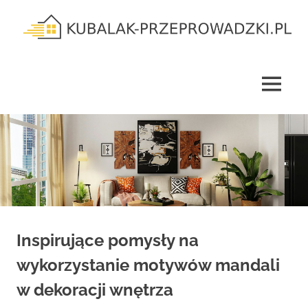
Skip
to
content
kubalak-
przeprowadzki.pl
MENU
Inspirujące pomysły na
wykorzystanie motywów mandali
w dekoracji wnętrza