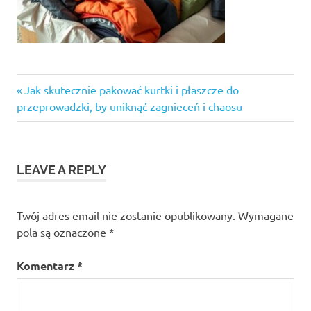
Previous
Nawigacja
Jak skutecznie pakować kurtki i płaszcze do
Post:
przeprowadzki, by uniknąć zagnieceń i chaosu
wpisu
LEAVE A REPLY
Twój adres email nie zostanie opublikowany.
Wymagane
pola są oznaczone
*
Komentarz
*