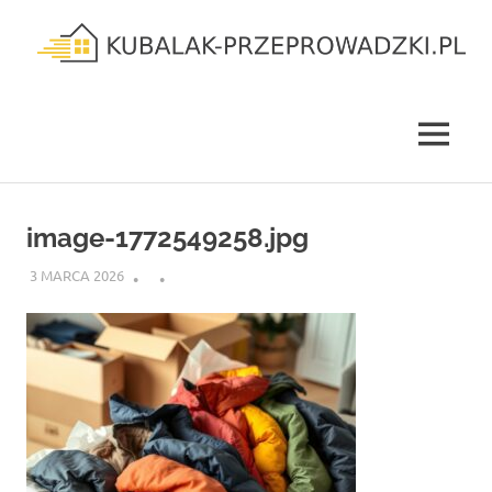
Skip
to
content
kubalak-
przeprowadzki.pl
MENU
image-1772549258.jpg
3 MARCA 2026