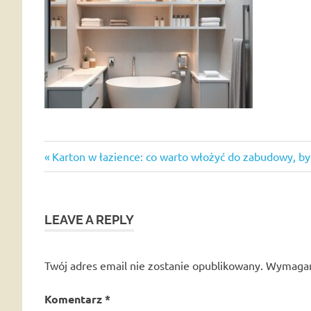
Previous
Nawigacja
Karton w łazience: co warto włożyć do zabudowy, by
Post:
wpisu
LEAVE A REPLY
Twój adres email nie zostanie opublikowany.
Wymagan
Komentarz
*