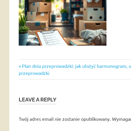
Previous
Nawigacja
Plan dnia przeprowadzki: jak ułożyć harmonogram, 
Post:
przeprowadzki
wpisu
LEAVE A REPLY
Twój adres email nie zostanie opublikowany.
Wymagan