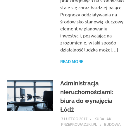
prac drogowych na środowisko
staje się coraz bardziej palące.
Prognozy oddziaływania na
środowisko stanowią kluczowy
element w planowaniu
inwestycji, pozwalając na
zrozumienie, w jaki sposób
działalność ludzka może[…]
READ MORE
Administracja
nieruchomościami:
biura do wynajęcia
Łódź
3 LUTEGO 2017
KUBALAK-
PRZEPROWADZKI.PL
BUDOWA