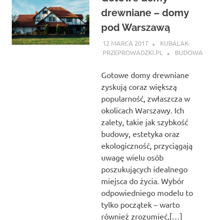
drewniane – domy
pod Warszawą
12 MARCA 2017
KUBALAK-
PRZEPROWADZKI.PL
BUDOWA
Gotowe domy drewniane
zyskują coraz większą
popularność, zwłaszcza w
okolicach Warszawy. Ich
zalety, takie jak szybkość
budowy, estetyka oraz
ekologiczność, przyciągają
uwagę wielu osób
poszukujących idealnego
miejsca do życia. Wybór
odpowiedniego modelu to
tylko początek – warto
również zrozumieć,[…]