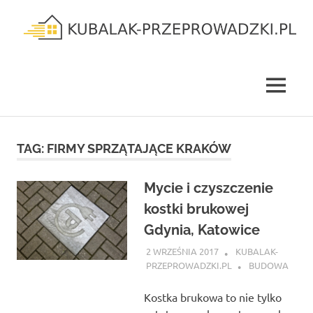
Skip
to
content
kubalak-
przeprowadzki.pl
MENU
TAG:
FIRMY SPRZĄTAJĄCE KRAKÓW
Mycie i czyszczenie
kostki brukowej
Gdynia, Katowice
2 WRZEŚNIA 2017
KUBALAK-
PRZEPROWADZKI.PL
BUDOWA
Kostka brukowa to nie tylko