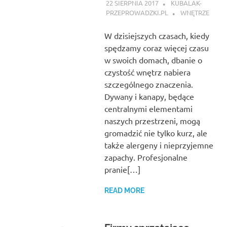
22 SIERPNIA 2017
KUBALAK-
PRZEPROWADZKI.PL
WNĘTRZE
W dzisiejszych czasach, kiedy
spędzamy coraz więcej czasu
w swoich domach, dbanie o
czystość wnętrz nabiera
szczególnego znaczenia.
Dywany i kanapy, będące
centralnymi elementami
naszych przestrzeni, mogą
gromadzić nie tylko kurz, ale
także alergeny i nieprzyjemne
zapachy. Profesjonalne
pranie[…]
READ MORE