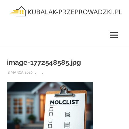
Skip
to
content
kubalak-
przeprowadzki.pl
MENU
image-1772548585.jpg
3 MARCA 2026