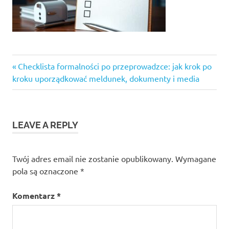
Previous
Nawigacja
Checklista formalności po przeprowadzce: jak krok po
Post:
kroku uporządkować meldunek, dokumenty i media
wpisu
LEAVE A REPLY
Twój adres email nie zostanie opublikowany.
Wymagane
pola są oznaczone
*
Komentarz
*