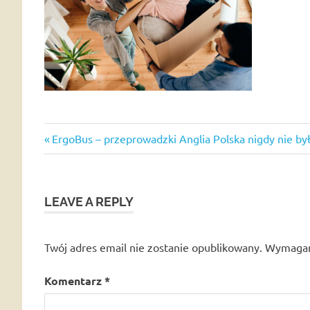
Previous
Nawigacja
ErgoBus – przeprowadzki Anglia Polska nigdy nie był
Post:
wpisu
LEAVE A REPLY
Twój adres email nie zostanie opublikowany.
Wymagan
Komentarz
*