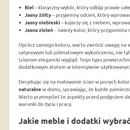
– klasyczny wybór, który odbija prawie cał
Biel
– przyjemny odcień, który wprowad
Jasny żółty
– kojarzy się z niebem, wprowad
Jasny niebieski
– świeży kolor, który przypomina n
Jasna zieleń
Oprócz samego koloru, warto zwrócić uwagę na 
satynowym lub półmatowym wykończeniu, nie tylko
ścianom elegancki wygląd. Tego typu powierzchnie
dodatkowym atutem w intensywnie użytkowanych p
Decydując się na malowanie ścian w jasnych kolo
w domu, sprawiając, że każde pomieszcz
naturalne
Warto przemyśleć te aspekty przed podjęciem dec
warunki do życia i pracy.
Jakie meble i dodatki wybra