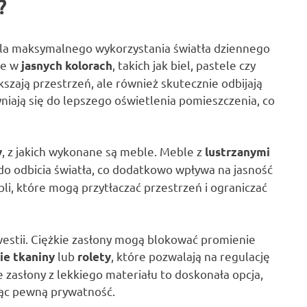
?
dla maksymalnego wykorzystania światła dziennego
le w
, takich jak biel, pastele czy
jasnych kolorach
szają przestrzeń, ale również skutecznie odbijają
yniają się do lepszego oświetlenia pomieszczenia, co
, z jakich wykonane są meble. Meble z
y
lustrzanymi
do odbicia światła, co dodatkowo wpływa na jasność
i, które mogą przytłaczać przestrzeń i ograniczać
westii. Ciężkie zasłony mogą blokować promienie
lub
, które pozwalają na regulację
ie tkaniny
rolety
 zasłony z lekkiego materiału to doskonała opcja,
jąc pewną prywatność.