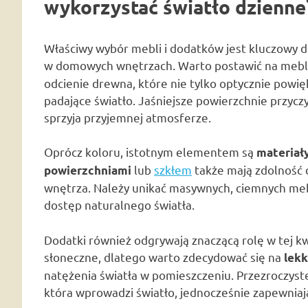
wykorzystać światło dzienne
Właściwy wybór mebli i dodatków jest kluczowy 
w domowych wnętrzach. Warto postawić na meb
odcienie drewna, które nie tylko optycznie powięk
padające światło. Jaśniejsze powierzchnie przycz
sprzyja przyjemnej atmosferze.
Oprócz koloru, istotnym elementem są
materiał
lub
szkłem
także mają zdolność 
powierzchniami
wnętrza. Należy unikać masywnych, ciemnych mebl
dostęp naturalnego światła.
Dodatki również odgrywają znaczącą rolę w tej k
słoneczne, dlatego warto zdecydować się na
lekk
natężenia światła w pomieszczeniu. Przezroczyste
która wprowadzi światło, jednocześnie zapewnia