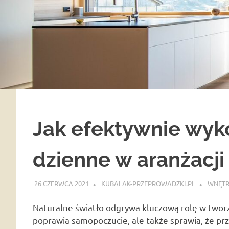
Jak efektywnie wyko
dzienne w aranżacji
26 CZERWCA 2021
KUBALAK-PRZEPROWADZKI.PL
WNĘTR
Naturalne światło odgrywa kluczową rolę w tworz
poprawia samopoczucie, ale także sprawia, że prze