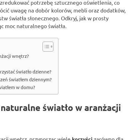
zredukować potrzebę sztucznego oświetlenia, co
wrócić uwagę na dobór kolorów, mebli oraz dodatków,
tw światła słonecznego. Odkryj, jak w prosty
ąc moc naturalnego światła.
nżacji wnętrz?
rzystać światło dzienne?
zczeń światłem dziennym?
światłem w domu?
 naturalne światło w aranżacji
acji wnętrz, przynosząc wiele
zarówno dla
korzyści