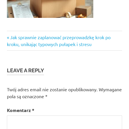
Previous
Nawigacja
Jak sprawnie zaplanować przeprowadzkę krok po
Post:
kroku, unikając typowych pułapek i stresu
wpisu
LEAVE A REPLY
Twój adres email nie zostanie opublikowany.
Wymagane
pola są oznaczone
*
Komentarz
*