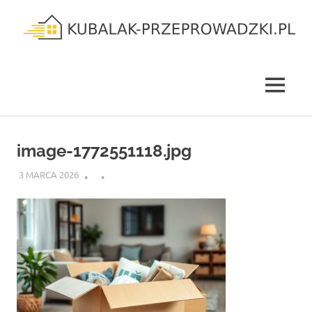
Skip
to
content
kubalak-
przeprowadzki.pl
MENU
image-1772551118.jpg
3 MARCA 2026