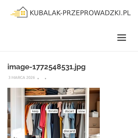
Skip
to
content
kubalak-
przeprowadzki.pl
MENU
image-1772548531.jpg
3 MARCA 2026