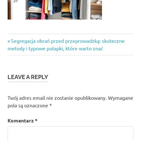
Previous
Nawigacja
Segregacja ubrań przed przeprowadzką: skuteczne
Post:
metody i typowe pułapki, które warto znać
wpisu
LEAVE A REPLY
Twój adres email nie zostanie opublikowany.
Wymagane
pola są oznaczone
*
Komentarz
*