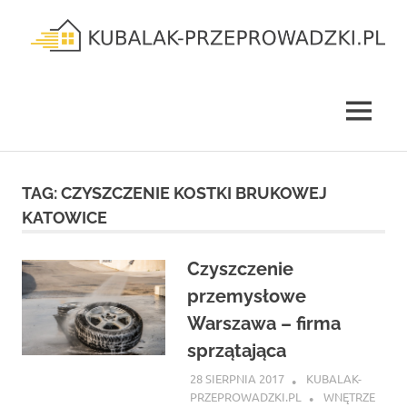
Skip
to
content
kubalak-
przeprowadzki.pl
MENU
TAG:
CZYSZCZENIE KOSTKI BRUKOWEJ
KATOWICE
Czyszczenie
przemysłowe
Warszawa – firma
sprzątająca
28 SIERPNIA 2017
KUBALAK-
PRZEPROWADZKI.PL
WNĘTRZE