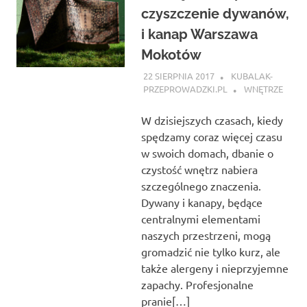
czyszczenie dywanów,
i kanap Warszawa
Mokotów
22 SIERPNIA 2017
KUBALAK-
PRZEPROWADZKI.PL
WNĘTRZE
W dzisiejszych czasach, kiedy
spędzamy coraz więcej czasu
w swoich domach, dbanie o
czystość wnętrz nabiera
szczególnego znaczenia.
Dywany i kanapy, będące
centralnymi elementami
naszych przestrzeni, mogą
gromadzić nie tylko kurz, ale
także alergeny i nieprzyjemne
zapachy. Profesjonalne
pranie[…]