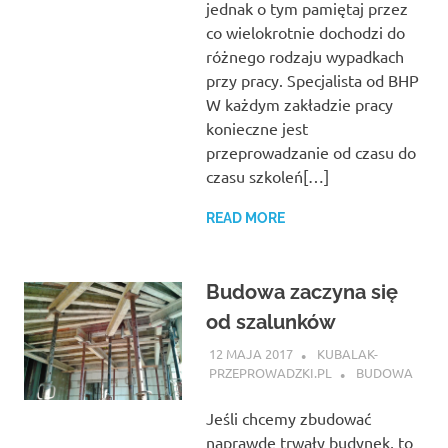
jednak o tym pamiętaj przez
co wielokrotnie dochodzi do
różnego rodzaju wypadkach
przy pracy. Specjalista od BHP
W każdym zakładzie pracy
konieczne jest
przeprowadzanie od czasu do
czasu szkoleń[…]
READ MORE
Budowa zaczyna się
od szalunków
12 MAJA 2017
KUBALAK-
PRZEPROWADZKI.PL
BUDOWA
Jeśli chcemy zbudować
naprawdę trwały budynek, to