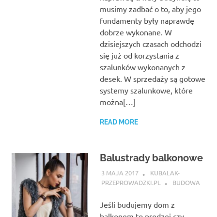
musimy zadbać o to, aby jego
fundamenty były naprawdę
dobrze wykonane. W
dzisiejszych czasach odchodzi
się już od korzystania z
szalunków wykonanych z
desek. W sprzedaży są gotowe
systemy szalunkowe, które
można[…]
READ MORE
Balustrady balkonowe
3 MAJA 2017
KUBALAK-
PRZEPROWADZKI.PL
BUDOWA
Jeśli budujemy dom z
balkonem to prędzej czy