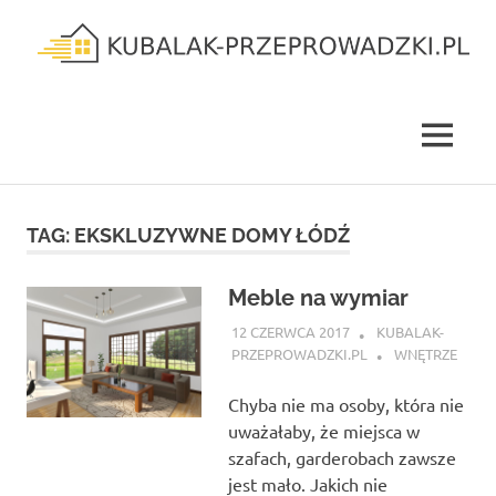
Skip
to
content
kubalak-
przeprowadzki.pl
MENU
TAG:
EKSKLUZYWNE DOMY ŁÓDŹ
Meble na wymiar
12 CZERWCA 2017
KUBALAK-
PRZEPROWADZKI.PL
WNĘTRZE
Chyba nie ma osoby, która nie
uważałaby, że miejsca w
szafach, garderobach zawsze
jest mało. Jakich nie