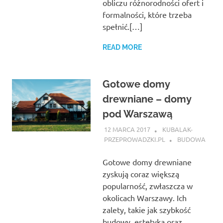
obliczu różnorodności ofert i
formalności, które trzeba
spełnić.[…]
READ MORE
Gotowe domy
drewniane – domy
pod Warszawą
12 MARCA 2017
KUBALAK-
PRZEPROWADZKI.PL
BUDOWA
Gotowe domy drewniane
zyskują coraz większą
popularność, zwłaszcza w
okolicach Warszawy. Ich
zalety, takie jak szybkość
budowy, estetyka oraz