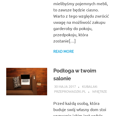
mielibyśmy pojemnych mebli,
to zawsze będzie ciasno.
Warto z tego względu zwrócić
uwagę na możliwość zakupu
garderoby do pokoju,
przedpokoju, która
zostanie[…]
READ MORE
Podłoga w twoim
salonie
30 MAJA 2017
KUBALAK-
PRZEPROWADZKI.PL
WNĘTRZE
Przed każdą osobą, która
buduje swój własny dom stoi
wyzwanie jakim jest wybór