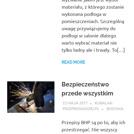
materiału, z którego zostanie
wykonana podłoga w
pomieszczeniach. Szczególną
uwagę przywiązujemy do
podłogi w salonie dlatego
warto wybrać materiał nie
tylko ładny ale i trwały. To[…]
READ MORE
Bezpieczeństwo
przede wszystkim
23 MAJA 2017
KUBALAK-
PRZEPROWADZKI.PL
BUDOWA
Przepisy BHP są po to, aby ich
przestrzegać. Nie wszyscy