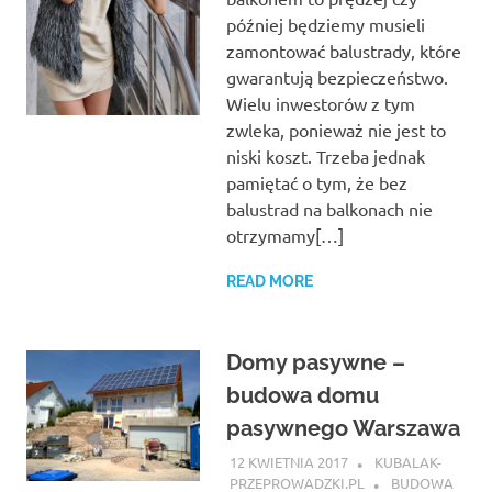
później będziemy musieli
zamontować balustrady, które
gwarantują bezpieczeństwo.
Wielu inwestorów z tym
zwleka, ponieważ nie jest to
niski koszt. Trzeba jednak
pamiętać o tym, że bez
balustrad na balkonach nie
otrzymamy[…]
READ MORE
Domy pasywne –
budowa domu
pasywnego Warszawa
12 KWIETNIA 2017
KUBALAK-
PRZEPROWADZKI.PL
BUDOWA