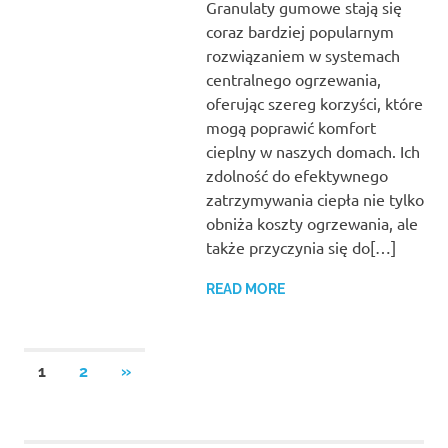
Granulaty gumowe stają się
coraz bardziej popularnym
rozwiązaniem w systemach
centralnego ogrzewania,
oferując szereg korzyści, które
mogą poprawić komfort
cieplny w naszych domach. Ich
zdolność do efektywnego
zatrzymywania ciepła nie tylko
obniża koszty ogrzewania, ale
także przyczynia się do[…]
READ MORE
Stronicowanie
NEXT
1
2
»
POSTS
wpisów