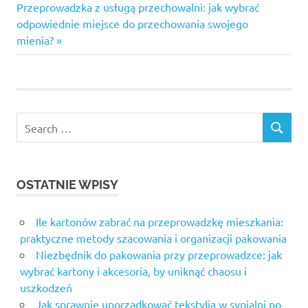
Next
Przeprowadzka z usługą przechowalni: jak wybrać
Post:
odpowiednie miejsce do przechowania swojego
mienia?
Search
SEARCH
for:
OSTATNIE WPISY
Ile kartonów zabrać na przeprowadzkę mieszkania:
praktyczne metody szacowania i organizacji pakowania
Niezbędnik do pakowania przy przeprowadzce: jak
wybrać kartony i akcesoria, by uniknąć chaosu i
uszkodzeń
Jak sprawnie uporządkować tekstylia w sypialni po