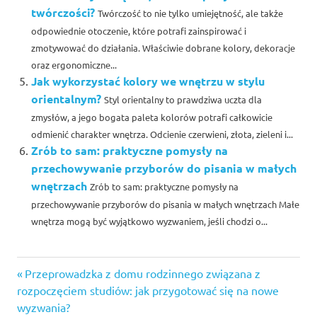
twórczości?
Twórczość to nie tylko umiejętność, ale także
odpowiednie otoczenie, które potrafi zainspirować i
zmotywować do działania. Właściwie dobrane kolory, dekoracje
oraz ergonomiczne...
Jak wykorzystać kolory we wnętrzu w stylu
orientalnym?
Styl orientalny to prawdziwa uczta dla
zmysłów, a jego bogata paleta kolorów potrafi całkowicie
odmienić charakter wnętrza. Odcienie czerwieni, złota, zieleni i...
Zrób to sam: praktyczne pomysły na
przechowywanie przyborów do pisania w małych
wnętrzach
Zrób to sam: praktyczne pomysły na
przechowywanie przyborów do pisania w małych wnętrzach Małe
wnętrza mogą być wyjątkowo wyzwaniem, jeśli chodzi o...
Previous
Nawigacja
Przeprowadzka z domu rodzinnego związana z
Post:
rozpoczęciem studiów: jak przygotować się na nowe
wpisu
wyzwania?