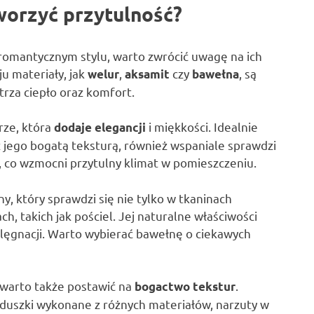
worzyć przytulność?
 romantycznym stylu, warto zwrócić uwagę na ich
u materiały, jak
,
czy
, są
welur
aksamit
bawełna
za ciepło oraz komfort.
rze, która
i miękkości. Idealnie
dodaje elegancji
 z jego bogatą teksturą, również wspaniale sprawdzi
y, co wzmocni przytulny klimat w pomieszczeniu.
ny, który sprawdzi się nie tylko w tkaninach
, takich jak pościel. Jej naturalne właściwości
pielęgnacji. Warto wybierać bawełnę o ciekawych
 warto także postawić na
.
bogactwo tekstur
duszki wykonane z różnych materiałów, narzuty w