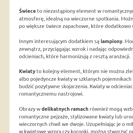
to niezastąpiony element w romantycznym 
Świece
atmosferę, idealną na wieczorne spotkania. Możn
po większe świece zapachowe, które dodatkowo 
Innym interesującym dodatkiem są
. Mo
lampiony
zewnątrz, przyciągając wzrok i nadając odpowied
odcieniach, które harmonizują z resztą aranżacji.
to kolejny element, którym nie można zl
Kwiaty
albo pojedyncze kwiaty w szklanych pojemnikach 
budzić pozytywne skojarzenia. Kwiaty w odcieniach
romantycznemu nastrojowi.
Obrazy w
również mogą wzbog
delikatnych ramach
romantyczne pejzaże, stylizowane kwiaty lub uro
wieczornych chwil we dwoje. Uzupełniając je o mi
w kwiatowe wzory czy koronki, można stworzyć p