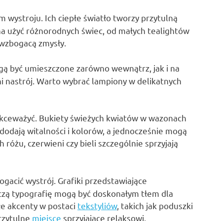
wystroju. Ich ciepłe światło tworzy przytulną
a użyć różnorodnych świec, od małych tealightów
wzbogacą zmysły.
gą być umieszczone zarówno wewnątrz, jak i na
ni nastrój. Warto wybrać lampiony w delikatnych
ekceważyć. Bukiety świeżych kwiatów w wazonach
dodają witalności i kolorów, a jednocześnie mogą
 różu, czerwieni czy bieli szczególnie sprzyjają
acić wystrój. Grafiki przedstawiające
czą typografię mogą być doskonałym tłem dla
łe akcenty w postaci
tekstyliów
, takich jak poduszki
rzytulne
miejsce
sprzyjające relaksowi.