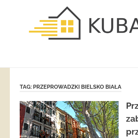
Skip
to
content
kubalak-
przeprowadzki.pl
TAG:
PRZEPROWADZKI BIELSKO BIAŁA
Pr
za
pr