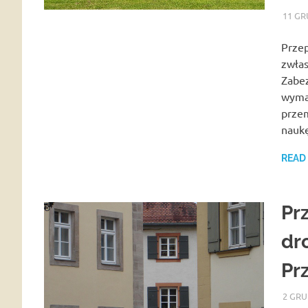
11 GR
Przep
zwłas
Zabez
wymag
przem
naukę
READ
Pr
dr
Pr
2 GRU