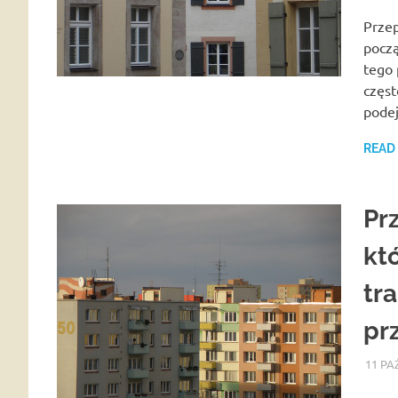
Przep
począ
tego 
częst
podej
READ
Pr
kt
tr
pr
11 PA