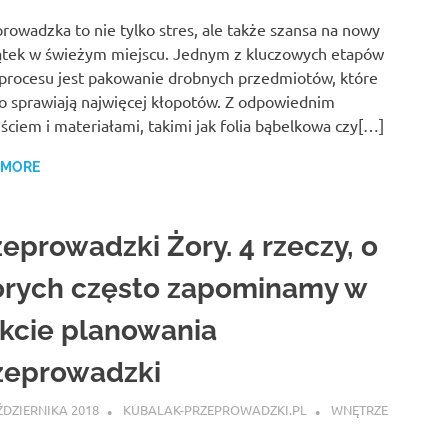
rowadzka to nie tylko stres, ale także szansa na nowy
tek w świeżym miejscu. Jednym z kluczowych etapów
procesu jest pakowanie drobnych przedmiotów, które
o sprawiają najwięcej kłopotów. Z odpowiednim
ściem i materiałami, takimi jak folia bąbelkowa czy[…]
 MORE
zeprowadzki Żory. 4 rzeczy, o
órych często zapominamy w
akcie planowania
zeprowadzki
ŹDZIERNIKA 2018
KUBALAK-PRZEPROWADZKI.PL
WNĘTRZE