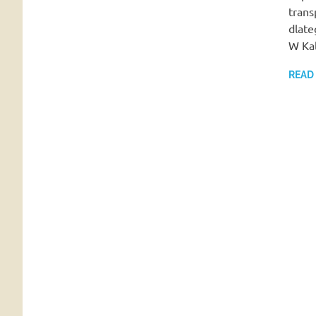
trans
dlate
W Ka
READ