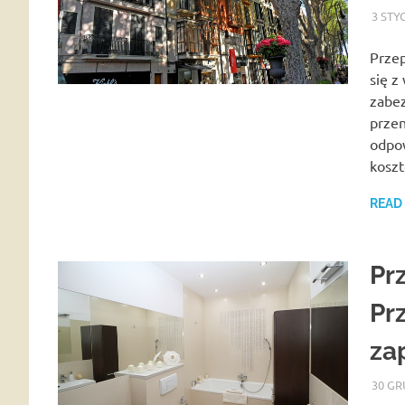
3 STY
Przep
się z
zabez
przen
odpo
kosz
READ
Pr
Pr
za
30 GR