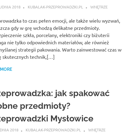
UDNIA 2018
KUBALAK-PRZEPROWADZKI.PL
WNĘTRZE
rowadzka to czas pełen emocji, ale także wielu wyzwań,
zcza gdy w grę wchodzą delikatne przedmioty.
pieczenie szkła, porcelany, elektroniki czy biżuterii
a nie tylko odpowiednich materiałów, ale również
yślanej strategii pakowania. Warto zainwestować czas w
 skutecznych technik,[…]
 MORE
zeprowadzka: jak spakować
obne przedmioty?
zeprowadzki Mysłowice
DNIA 2018
KUBALAK-PRZEPROWADZKI.PL
WNĘTRZE