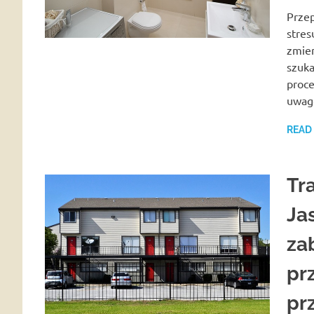
Przep
stres
zmien
szuka
proce
uwag
READ
Tr
Jas
za
pr
pr