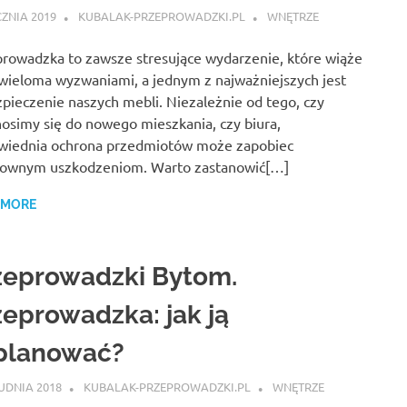
CZNIA 2019
KUBALAK-PRZEPROWADZKI.PL
WNĘTRZE
rowadzka to zawsze stresujące wydarzenie, które wiąże
 wieloma wyzwaniami, a jednym z najważniejszych jest
pieczenie naszych mebli. Niezależnie od tego, czy
osimy się do nowego mieszkania, czy biura,
wiednia ochrona przedmiotów może zapobiec
townym uszkodzeniom. Warto zastanowić[…]
 MORE
zeprowadzki Bytom.
zeprowadzka: jak ją
planować?
UDNIA 2018
KUBALAK-PRZEPROWADZKI.PL
WNĘTRZE