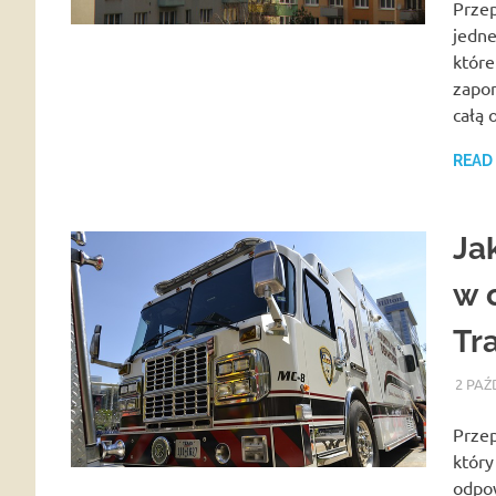
Przep
jedne
które
zapom
całą 
READ
Ja
w 
Tr
2 PAŹ
Przep
który
odpow