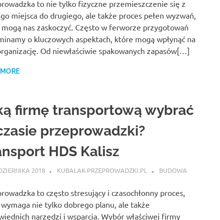
rowadzka to nie tylko fizyczne przemieszczenie się z
go miejsca do drugiego, ale także proces pełen wyzwań,
 mogą nas zaskoczyć. Często w ferworze przygotowań
inamy o kluczowych aspektach, które mogą wpłynąć na
organizację. Od niewłaściwie spakowanych zapasów[…]
 MORE
ką firmę transportową wybrać
czasie przeprowadzki?
ansport HDS Kalisz
DZIERNIKA 2018
KUBALAK-PRZEPROWADZKI.PL
BUDOWA
rowadzka to często stresujący i czasochłonny proces,
 wymaga nie tylko dobrego planu, ale także
iednich narzędzi i wsparcia. Wybór właściwej firmy