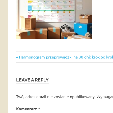
Previous
Nawigacja
Harmonogram przeprowadzki na 30 dni: krok po kroku
Post:
wpisu
LEAVE A REPLY
Twój adres email nie zostanie opublikowany.
Wymagan
Komentarz
*