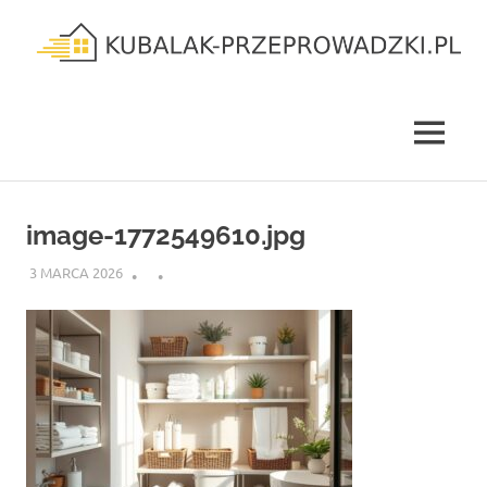
Skip
to
content
kubalak-
przeprowadzki.pl
MENU
image-1772549610.jpg
3 MARCA 2026