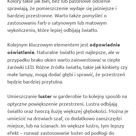
Kolory takie jak biel, beż lub pastelowe odcienie
sprawiają, że pomieszczenie wydaje się jaśniejsze i
bardziej przestronne. Warto także pomyśleć o
zastosowaniu farb o satynowym lub matowym
wykończeniu, które lepiej odbijają światło.
Kolejnym kluczowym elementem jest
odpowiednie
oświetlenie
. Naturalne światło jest najlepsze, ale w
przypadku braku okien warto zainwestować w ciepłe
żarówki LED. Różne źródła światła, takie jak kinkiety czy
małe lampy, mogą dodać głębi i sprawić, że przestrzeń
będzie bardziej przytulna.
Umieszczanie
luster
w garderobie to kolejny sposób na
optyczne powiększenie przestrzeni. Lustra odbijają
światło oraz tworzą iluzję większej głębokości. Można je
umieścić na drzwiach szaf, co dodatkowo zaoszczędzi
miejsce, lub na ścianach. Im większe lustro, tym lepszy
efekt – rozważ zastosowanie luster od podłogi do