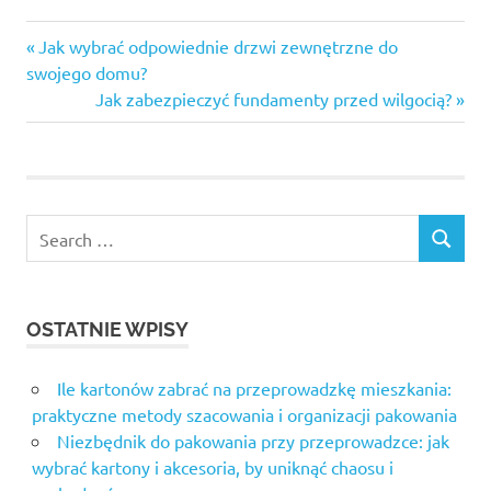
Previous
Nawigacja
Jak wybrać odpowiednie drzwi zewnętrzne do
Post:
swojego domu?
wpisu
Next
Jak zabezpieczyć fundamenty przed wilgocią?
Post:
Search
SEARCH
for:
OSTATNIE WPISY
Ile kartonów zabrać na przeprowadzkę mieszkania:
praktyczne metody szacowania i organizacji pakowania
Niezbędnik do pakowania przy przeprowadzce: jak
wybrać kartony i akcesoria, by uniknąć chaosu i