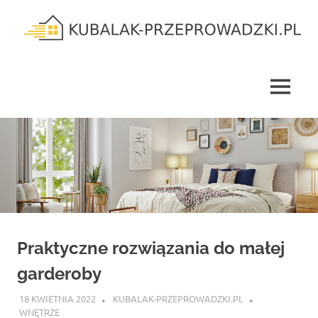
Skip
to
content
kubalak-
przeprowadzki.pl
MENU
Praktyczne rozwiązania do małej
garderoby
18 KWIETNIA 2022
KUBALAK-PRZEPROWADZKI.PL
WNĘTRZE