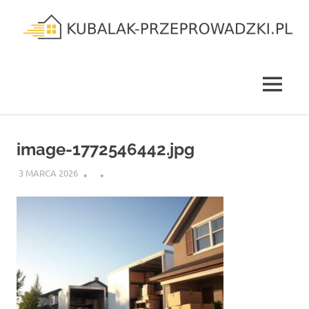
Skip
to
content
kubalak-
przeprowadzki.pl
MENU
image-1772546442.jpg
3 MARCA 2026