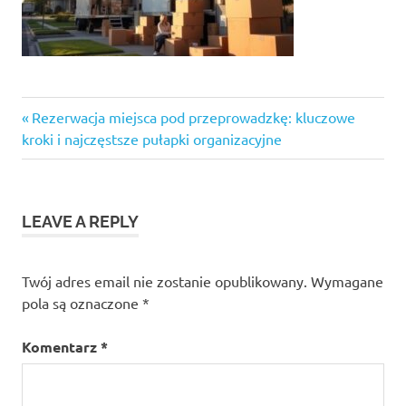
Previous
Nawigacja
Rezerwacja miejsca pod przeprowadzkę: kluczowe
Post:
kroki i najczęstsze pułapki organizacyjne
wpisu
LEAVE A REPLY
Twój adres email nie zostanie opublikowany.
Wymagane
pola są oznaczone
*
Komentarz
*